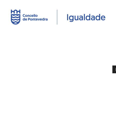
IGUALDADE
do
Concello