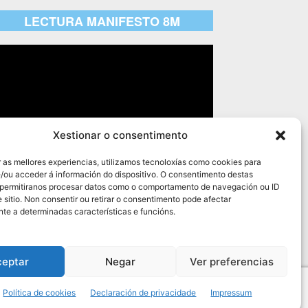
LECTURA MANIFESTO 8M
productor
e
deo
Xestionar o consentimento
00:00
03:29
r as mellores experiencias, utilizamos tecnoloxías como cookies para
/ou acceder á información do dispositivo. O consentimento destas
 permitiranos procesar datos como o comportamento de navegación ou ID
 sitio. Non consentir ou retirar o consentimento pode afectar
te a determinadas características e funcións.
ceptar
Negar
Ver preferencias
Política de cookies
Declaración de privacidade
Impressum
l
Privacidade
Política de cookies
Normas W3C