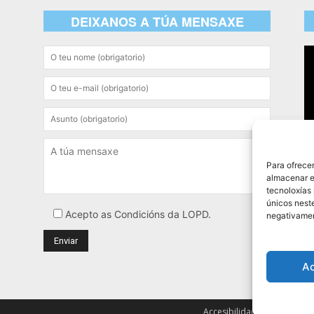
DEIXANOS A TÚA MENSAXE
Re
d
ví
Para ofrece
almacenar e
tecnoloxías
únicos neste
Acepto as Condicións da LOPD.
negativamen
A
Accesibilidade
Aviso lega